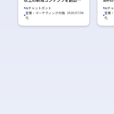
た大阪石材工業の活用術
気通
AIチャットボット
AIチ
ディ
営業・マーケティングの強
営業
2026/07/06
化
化