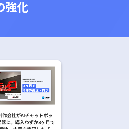
の強化
制作会社がAIチャットボッ
武器に。導入わずか3ヶ月で
の受注・内示を実現した「一