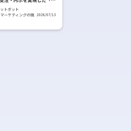
貫」戦略｜株式会社ユー・
ャットボット
ー様
・マーケティングの強
2026/07/13