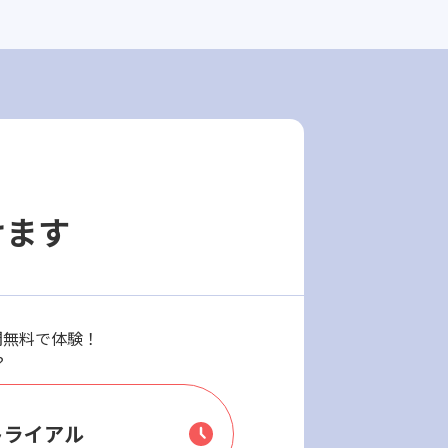
けます
週間無料で体験！
？
トライアル