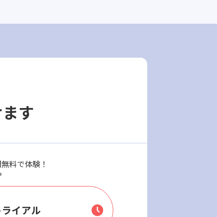
けます
週間無料で体験！
？
トライアル