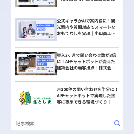
ステージへ｜有限会社マックコ
ーポレーション様
公式キャラがAIで案内役に！観
光案内や質問対応でスマートな
おもてなしを実現｜小山商工会
議所様
導入3ヶ月で問い合わせ数が3倍
に！AIチャットボットが変えた
建築会社の顧客接点｜株式会社
BLISS様
月300件の問い合わせを半分に！
AIチャットボットで実現した接
客に専念できる環境づくり｜株
式会社北豊島園自動車学校様