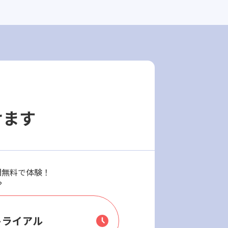
けます
週間無料で体験！
？
トライアル