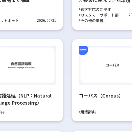
｜株式会社北豊島園自動
顧客対応の効率化
様
カスタマーサポート部
2
ャットボット
その他の業種
2026/05/31
語処理（NLP：Natural
コーパス（Corpus）
uage Processing）
辞典
用語辞典