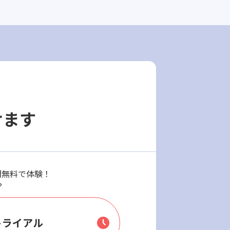
けます
週間無料で体験！
？
トライアル