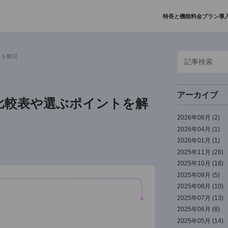
特長と
ぶポイントを解説
は？比較表や選ぶポイントを解
2
2
2
2
2
2
2
2