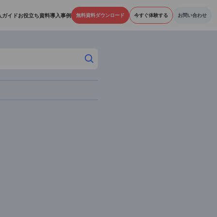
機能
料金プラン
導入ガイド
お役立ち資料
導入事例
無料資料ダウンロード
今すぐ
アーカイブ
026年06月 (2)
026年04月 (1)
026年01月 (1)
025年11月 (28)
025年10月 (18)
025年09月 (5)
025年08月 (10)
025年07月 (13)