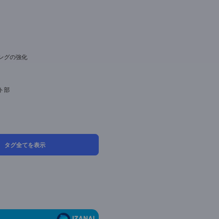
Iチャットボット
成AI
AQ
用語辞典
生産性向上
顧客対応の効率化
その他の業種
社内業務の効率化
営業・マーケティングの強化
顧客満足度向上
製造業
カスタマーサポート部
サービス業
医療・介護
建設業
タグ全てを表示