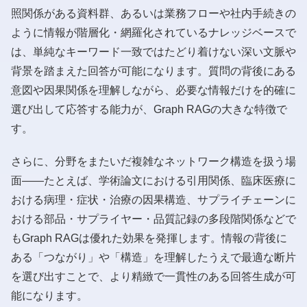
照関係がある資料群、あるいは業務フローや社内手続きの
ように情報が階層化・網羅化されているナレッジベースで
は、単純なキーワード一致ではたどり着けない深い文脈や
背景を踏まえた回答が可能になります。質問の背後にある
意図や因果関係を理解しながら、必要な情報だけを的確に
選び出して応答する能力が、Graph RAGの大きな特徴で
す。
さらに、分野をまたいだ複雑なネットワーク構造を扱う場
面――たとえば、学術論文における引用関係、臨床医療に
おける病理・症状・治療の因果構造、サプライチェーンに
おける部品・サプライヤー・品質記録の多段階関係などで
もGraph RAGは優れた効果を発揮します。情報の背後に
ある「つながり」や「構造」を理解したうえで最適な断片
を選び出すことで、より精緻で一貫性のある回答生成が可
能になります。