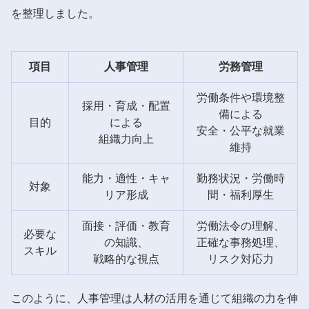
を整理しました。
項目
人事管理
労務管理
労働条件や環境整
採用・育成・配置
備による
目的
による
安全・公平な就業
組織力向上
維持
能力・適性・キャ
勤務状況・労働時
対象
リア形成
間・福利厚生
面接・評価・教育
労働法令の理解、
必要な
の知識、
正確な事務処理、
スキル
戦略的な視点
リスク対応力
このように、人事管理は人材の活用を通じて組織の力を伸