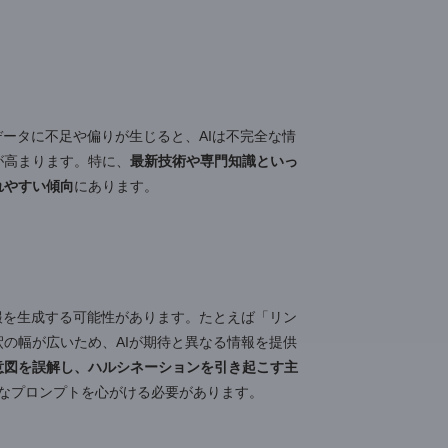
存在しないデータを事実であるかのように出力する現象
には、実在しない書籍や論文を引用したり、架空の人物
のデータから学習し文章を生成しますが、その過程で事
ると考えられています。
があります。学習データの不足や偏り、AIへの指示があい
複雑に絡み合うことで、AIは事実とは異なる情報を生成
。学習データに不足や偏りが生じると、AIは不完全な情
リスクが高まります。特に、
最新技術や専門知識といっ