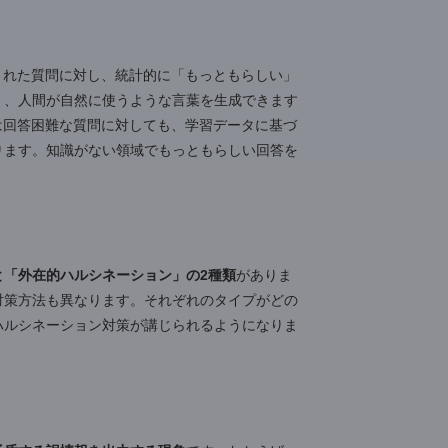
出力されやすい傾向
にあります。
った情報を生成する可能性があります。たとえば「リン
、解釈の幅が広いため、AIが期待と異なる情報を提供
質問者の意図を誤解し、ハルシネーションを引き起こす主
かつ明確なプロンプトを心がける必要があります。
、入力された質問に対し、統計的に「もっともらしい」
に正しく、人間が自然に使うような言葉を生成できます
た、AIは回答困難な質問に対しても、学習データに基づ