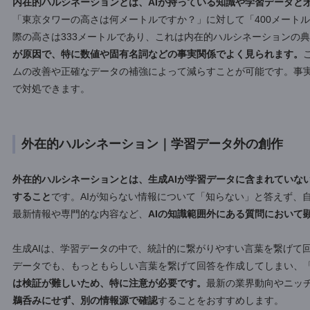
く情報を出力しようとするため、不確かな情報を提示する場
生成しようとする特性は、ハルシネーションの根本的な原因
ハルシネーションの種類と具体例
ハルシネーションには、大きく分けて
「内在的ハルシネーシ
す。これらはそれぞれ異なる特徴や発生メカニズムを持ち、
ような状況で発生しやすいのかを把握しておくことで、より
す。
内在的ハルシネーション｜学習データとの矛盾
内在的ハルシネーションとは、AIが持っている知識や学習デ
「東京タワーの高さは何メートルですか？」に対して「400
際の高さは333メートルであり、これは内在的ハルシネーシ
が原因で、特に数値や固有名詞などの事実関係でよく見られ