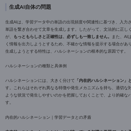
た学習データに乏しい分野では、古い情報や不正確な情報が
プロンプト（AIの指示文）のあいまいさ
プロンプトが曖昧な場合、AIは意図を正確に理解できず、誤
ゴについて教えて」という指示では、栄養価、品種、歴史など
する事態も起こりえます。
指示が曖昧であることは、AIが
な要因の1つです。
そのため、AIに指示を出す際は、具体的
生成AI自体の問題
生成AIは、学習データ中の単語の出現頻度や関連性に基づき
単語を繋ぎ合わせて文章を生成します。したがって、文法的
が、
もっともらしさと正確性は、必ずしも一致しません。
ま