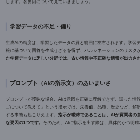
ハルシネーションとは、生成AIが事実に基づかない情報や、
です。
日本語では「幻覚」や「妄想」と訳されます。具体的
や出来事を創作したりする例が挙げられます。生成AIは大量
実と創作の境界線が曖昧になり、ハルシネーションが発生す
ハルシネーションの発生原因
生成AIがハルシネーションを起こす背景には主に3つの要因
まいなこと、AIの設計に起因する問題です。これらの要因が
します。各要因について見ていきましょう。
学習データの不足・偏り
生成AIの精度は、学習したデータの質と範囲に左右されます
報に基づいて回答を生成せざるを得ず、ハルシネーションの