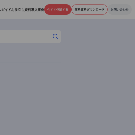
機能
料金プラン
導入ガイド
お役立ち資料
導入事例
今すぐ体験する
無料資料ダウ
アーカイブ
026年06月 (2)
026年04月 (1)
026年01月 (1)
025年11月 (28)
025年10月 (18)
025年09月 (5)
025年08月 (10)
025年07月 (13)