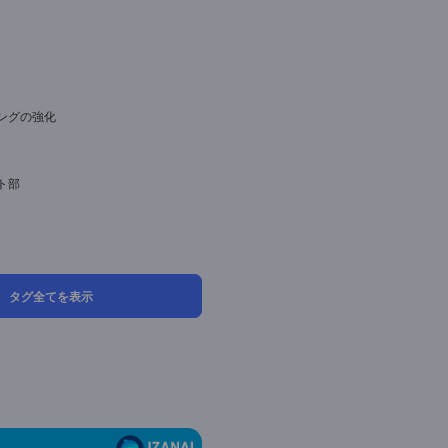
Iチャットボット
成AI
AQ
用語辞典
生産性向上
顧客対応の効率化
その他の業種
社内業務の効率化
営業・マーケティングの強化
顧客満足度向上
製造業
カスタマーサポート部
サービス業
医療・介護
建設業
タグ全てを表示