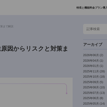
特長と
リスクと対策まで解説
？発生原因からリスクと対策ま
2
2
2
2
2
2
2
2