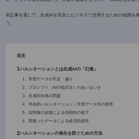
課題です。AIはまるで事実のように、説得力のある偽情報を
しかし、適切な知識と対策を講じることで、ハルシネーショ
ネーションの発生原因から、企業が直面するリスク、具体的
本記事を通して、生成AIを安全にビジネスで活用するための
う。
目次
1
ハルシネーションとは生成AIの「幻覚」
学習データの不足・偏り
プロンプト（AIの指示文）のあいまいさ
生成AI自体の問題