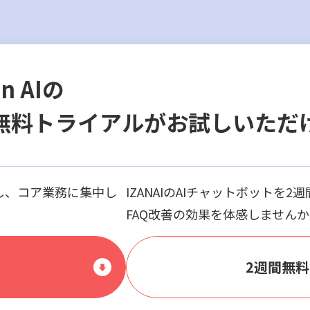
en AIの
無料トライアルがお試しいただ
し、コア業務に集中し
IZANAIのAIチャットボットを
FAQ改善の効果を体感しません
ド
2週間無