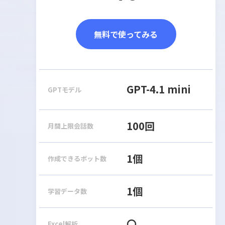
無料で使ってみる
GPT-4.1 mini
GPTモデル
100回
月間上限会話数
1個
作成できるボット数
1個
学習データ数
〇
Excel解析