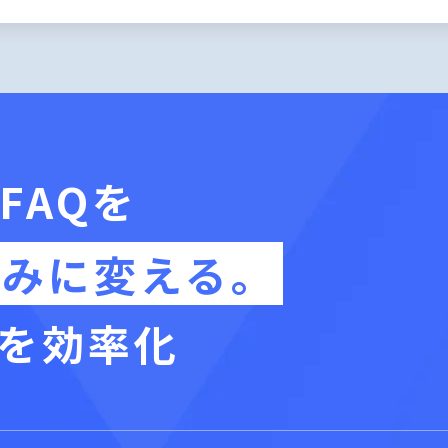
FAQを
組みに変える。
を効率化