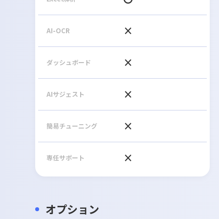
×
AI-OCR
×
ダッシュボード
×
AIサジェスト
×
簡易チューニング
×
専任サポート
オプション