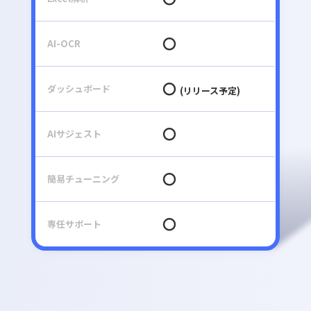
〇
AI-OCR
〇
ダッシュボード
(リリース予定)
〇
AIサジェスト
〇
簡易チューニング
〇
専任サポート