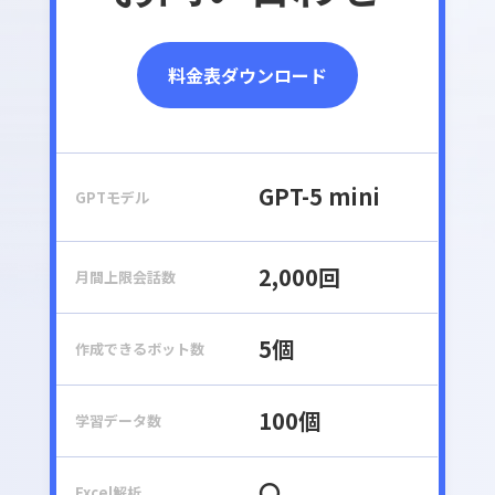
料金表ダウンロード
GPT-5 mini
GPTモデル
2,000回
月間上限会話数
5個
作成できるボット数
100個
学習データ数
〇
Excel解析