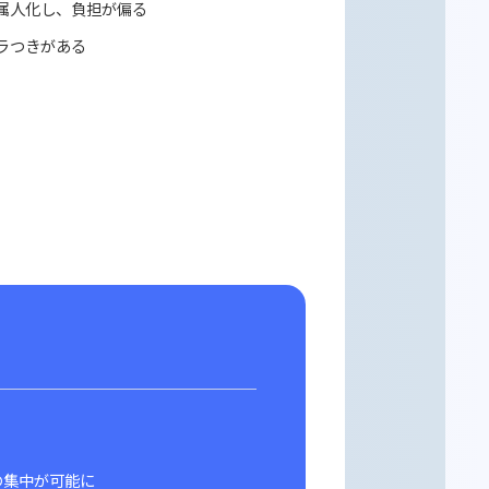
率の低下
メール返信に時間を取られ、本来業務が滞る
質問が繰り返され、対応に時間が取られる
ソースの偏り
対応の担当者が属人化し、負担が偏る
対応の品質にバラつきがある