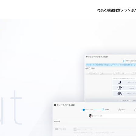
特長と
ut