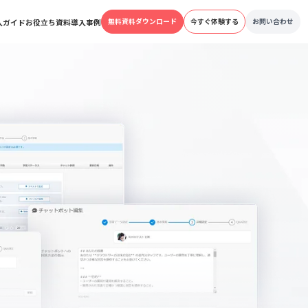
機能
料金プラン
導入ガイド
お役立ち資料
導入事例
無料資料ダウンロード
今すぐ