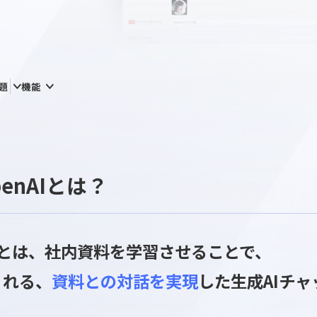
ーン別課題
機能
by OpenAIとは？
by OpenAIとは、社内資料を学習させること