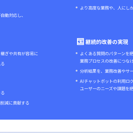
by OpenAI
の導入で期待できる成果
軽減
時間活
な問い合わせに自動対応し、
月末など繁忙
より高度な業
ボットが自動対応し、