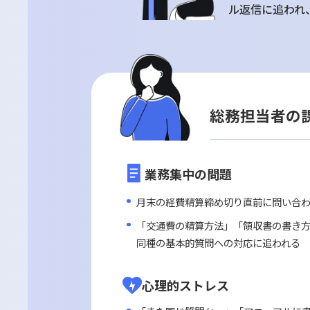
総務
月末の経
い」「仮
ル返信に
総務担当