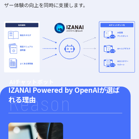
ザー体験の向上を同時に支援します。
AIチャットボット
IZANAI Powered by OpenAIが
選ば
Reason
れる理由