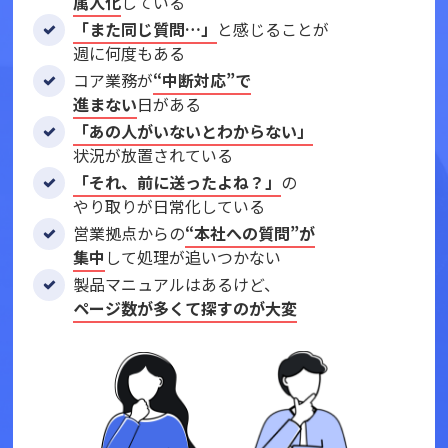
属人化
している
「また同じ質問…」
と感じることが
週に何度もある
コア業務が
“中断対応”で
進まない
日がある
「あの人がいないとわからない」
状況が放置されている
「それ、前に送ったよね？」
の
やり取りが日常化している
営業拠点からの
“本社への質問”が
集中
して処理が追いつかない
製品マニュアルはあるけど、
ページ数が多くて探すのが大変