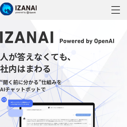
導入事例
人が答えなくても、
主な機能
社内はまわる
料金・支援体制
“聞く前に分かる”仕組みを
AIチャットボットで
よくある質問