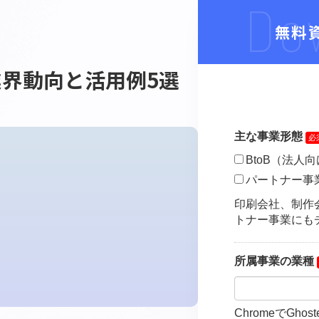
新業界動向と活用例5選
ル
選