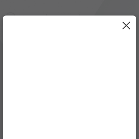
Contact
×
送信完了
お問い合わせありがとうございます。
ご登録いただいたメールアドレス宛に、自動返信メールを
お送りしました。
改めて担当者より折り返しご連絡いたします。
なお、弊社からのメールを配信停止している場合は、メー
ルが届きませんのでご連絡ください。具体的にお話を聞き
たい場合は下記よりご都合の合う日程をご選択ください。
トップページに戻る